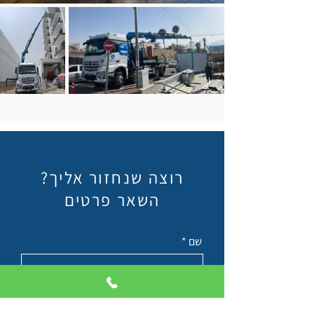
רוצה שנחזור אליך?
השאר פרטים
שם
טלפון