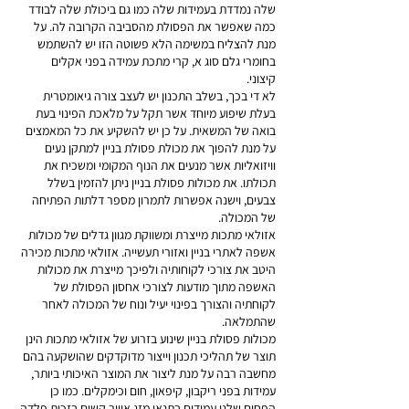
שלה נמדדת בעמידות שלה כמו גם ביכולת שלה לבודד
כמה שאפשר את הפסולת מהסביבה הקרובה לה. על
מנת להצליח במשימה הלא פשוטה הזו יש להשתמש
בחומרי גלם סוג א, קרי מתכת עמידה בפני אקלים
קיצוני.
לא די בכך, בשלב התכנון יש לעצב צורה גיאומטרית
בעלת שיפוע מיוחד אשר תקל על מלאכת הפינוי בעת
בואה של המשאית. על כן יש להשקיע את כל המאמצים
על מנת להפוך את מכולת פסולת בניין למתקן נעים
וויזואליות אשר מנעים את הנוף המקומי ומשכיח את
תכולתו. את מכולות פסולת בניין ניתן להזמין בשלל
צבעים, וישנה אפשרות לתמרון מספר דלתות הפתיחה
של המכולה.
אזולאי מתכות מייצרת ומשווקת מגוון גדלים של מכולות
אשפה לאתרי בניין ואזורי תעשייה. אזולאי מתכות מכירה
היטב את צורכי לקוחותיה ולפיכך מייצרת את מכולות
האשפה מתוך מודעות לצורכי אחסון הפסולת של
לקוחתיה והצורך בפינוי יעיל ונוח של המכולה לאחר
שהתמלאה.
מכולות פסולת בניין שינוע בזרוע של אזולאי מתכות הינן
תוצר של תהליכי תכנון וייצור מדוקדקים שהושקעה בהם
מחשבה רבה על מנת ליצור את המוצר האיכותי ביותר,
עמידות בפני ריקבון, קיפאון, חום וכימקלים. כמו כן
הפחים שלנו עמידים בתנאי מזג אוויר קשים בזכות פלדה